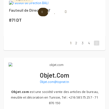
initial
actuel
Fauteuil de Direction BALI
était :
est :
AJOUTER AU PANIER
1100 DT.
961 DT.
871
DT
1
2
3
4
Objet.com
Objet.com@topnet.tn
Objet.com
est une société vente des articles de bureau,
meuble et décoration en Tunisie, Tel : +216 58 575 257 - 71
870 150