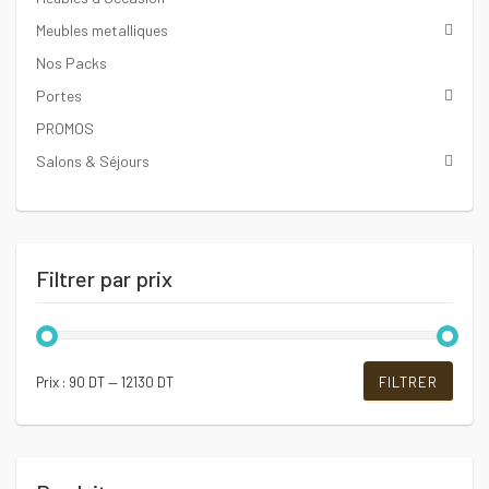
Meubles metalliques
Nos Packs
Portes
PROMOS
Salons & Séjours
Filtrer par prix
Prix
Prix
Prix :
90 DT
—
12130 DT
FILTRER
min
max