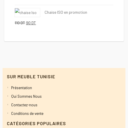
250 DT.
219 DT.
prix
prix
Chaise ISO en promotion
initial
actuel
Le
Le
était :
est :
110
DT
90
DT
prix
prix
451 DT.
439 DT.
initial
actuel
était :
est :
110 DT.
90 DT.
SUR MEUBLE TUNISIE
Présentation
Qui Sommes Nous
Contactez-nous
Conditions de vente
CATÉGORIES POPULAIRES