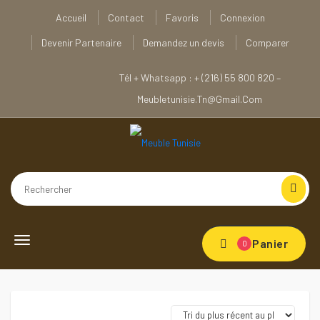
Accueil
Contact
Favoris
Connexion
Devenir Partenaire
Demandez un devis
Comparer
Tél + Whatsapp : + (216) 55 800 820 –
Meubletunisie.tn@gmail.com
Toggle navigation
Panier
0