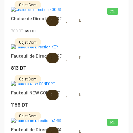
prix
prix
Objet.com
initial
actuel
7%
Chaise de Direction FOCUS
était :
est :
AJOUTER AU PANIER
600 DT.
559 DT.
Le
Le
700
DT
651
DT
prix
prix
Objet.com
initial
actuel
Fauteuil de Direction KEY
était :
est :
AJOUTER AU PANIER
700 DT.
651 DT.
813
DT
Objet.com
Fauteuil NEW CONFORT
AJOUTER AU PANIER
1156
DT
Objet.com
5%
Fauteuil de Direction YARIS
AJOUTER AU PANIER