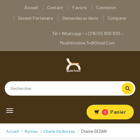
Accueil
Contact
Favoris
Connexion
Devenir Partenaire
Demandez un devis
Comparer
Tél + Whatsapp : + (216) 55 800 820 –
Meubletunisie.tn@gmail.com
Toggle
Panier
0
navigation
Accueil
Bureau
Chaise De Bureau
Chaise SEDAN