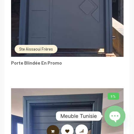
Ste Aissaoui Frères
Porte Blindée En Promo
9%
Meuble Tunisie
Open
AJOUTER AU PANIER