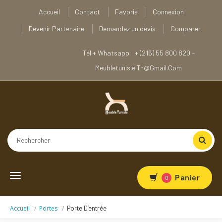
Accueil
Contact
Favoris
Connexion
Devenir Partenaire
Demandez un devis
Comparer
Tél + Whatsapp : + (216) 55 800 820 –
Meubletunisie.tn@gmail.com
Toggle
Panier
0
navigation
Accueil
Portes
Porte D’entrée