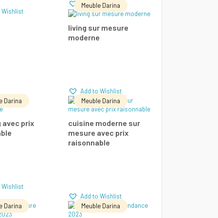
Add to Wishlist
Meuble Darina
 Wishlist
LIRE LA SUITE
living sur mesure
moderne
Add to Wishlist
Comparer
Add to Wishlist
e Darina
Meuble Darina
E LA SUITE
LIRE LA SUITE
 avec prix
cuisine moderne sur
able
mesure avec prix
Add to Wishlist
Add to Wishlist
raisonnable
parer
Comparer
 Wishlist
Add to Wishlist
e Darina
Meuble Darina
E LA SUITE
LIRE LA SUITE