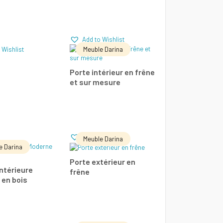
parer
Comparer
Add to Wishlist
Meuble Darina
 Wishlist
LIRE LA SUITE
Porte intérieur en frêne
et sur mesure
Add to Wishlist
Comparer
Add to Wishlist
Meuble Darina
e Darina
E LA SUITE
LIRE LA SUITE
Porte extérieur en
intérieure
frêne
 en bois
Add to Wishlist
Add to Wishlist
parer
Comparer