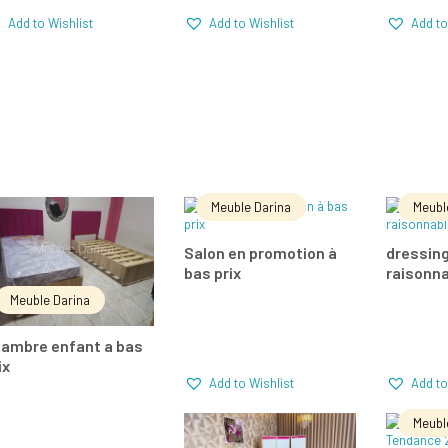
Add to Wishlist
Add to Wishlist
Add to
Meuble Darina
Meubl
LIRE LA SUITE
LIRE LA SUITE
LIR
Salon en promotion à
dressing
bas prix
raisonn
Add to Wishlist
Add to Wishlist
Meuble Darina
Comparer
Comparer
Com
ambre enfant a bas
ix
Add to Wishlist
Add to
Meubl
LIRE LA SUITE
LIR