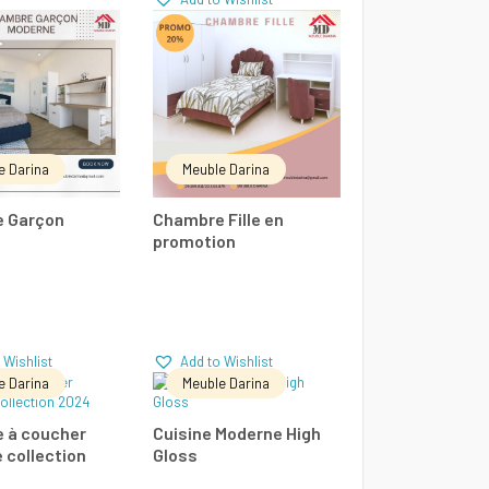
E LA SUITE
LIRE LA SUITE
Add to Wishlist
Add to Wishlist
parer
Comparer
e Darina
Meuble Darina
 Garçon
Chambre Fille en
e
promotion
 Wishlist
Add to Wishlist
e Darina
Meuble Darina
E LA SUITE
LIRE LA SUITE
 à coucher
Cuisine Moderne High
 collection
Gloss
Add to Wishlist
Add to Wishlist