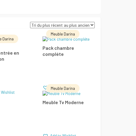
Meuble Darina
e Darina
E LA SUITE
LIRE LA SUITE
Pack chambre
entrée en
compléte
on
Add to Wishlist
Add to Wishlist
parer
Comparer
Add to Wishlist
Meuble Darina
 Wishlist
LIRE LA SUITE
Meuble Tv Moderne
Add to Wishlist
Comparer
Add to Wishlist