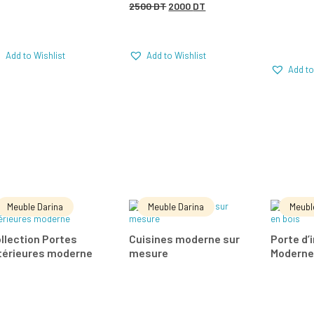
Le
Le
2500
DT
2000
DT
Comparer
Comparer
Com
prix
prix
initial
actuel
Add to Wishlist
Add to Wishlist
était :
est :
Add to
2500 DT.
2000 DT.
Meuble Darina
Meuble Darina
Meubl
LIRE LA SUITE
LIRE LA SUITE
LIR
llection Portes
Cuisines moderne sur
Porte d’
térieures moderne
mesure
Moderne
Add to Wishlist
Add to Wishlist
Comparer
Comparer
Com