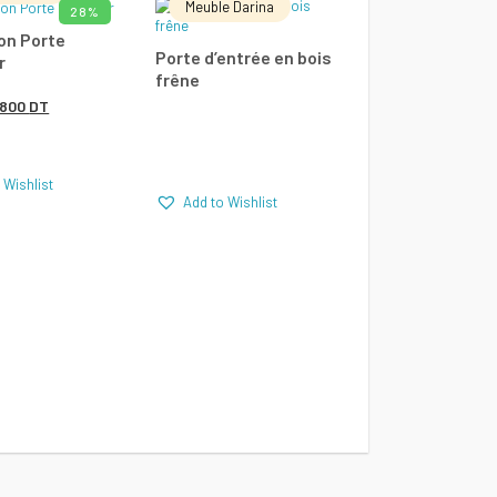
Meuble Darina
28%
UTER AU PANIER
LIRE LA SUITE
on Porte
Porte d’entrée en bois
r
frêne
Add to Wishlist
Add to Wishlist
Le
Le
1800
DT
rix
prix
parer
Comparer
nitial
actuel
 Wishlist
Add to Wishlist
tait :
est :
2500 DT.
1800 DT.