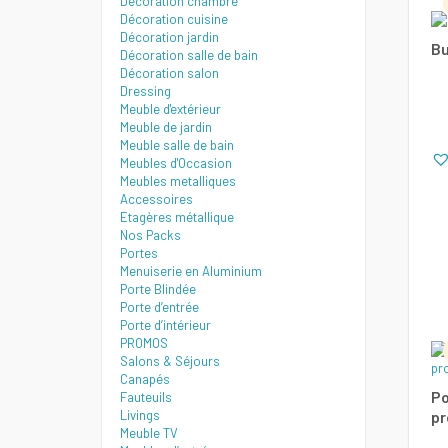
Décoration chambre
Décoration cuisine
Décoration jardin
Bu
Décoration salle de bain
Décoration salon
Dressing
Meuble d'extérieur
Meuble de jardin
Meuble salle de bain
Meubles d'Occasion
Meubles metalliques
Accessoires
Etagères métallique
Nos Packs
Portes
Menuiserie en Aluminium
Porte Blindée
Porte d’entrée
Porte d’intérieur
PROMOS
Salons & Séjours
Canapés
Po
Fauteuils
Livings
pr
Meuble TV