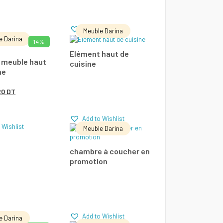
Comparer
Add to Wishlist
Meuble Darina
e Darina
14%
UTER AU PANIER
LIRE LA SUITE
Elément haut de
 meuble haut
cuisine
ne
Add to Wishlist
Add to Wishlist
e
Le
20
DT
parer
Comparer
ix
prix
Add to Wishlist
itial
actuel
 Wishlist
Meuble Darina
ait :
est :
LIRE LA SUITE
chambre à coucher en
0 DT.
520 DT.
promotion
Add to Wishlist
Comparer
Add to Wishlist
e Darina