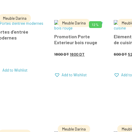
Meuble Darina
Meuble Darina
Meubl
12%
LIRE LA SUITE
AJOUTER AU PANIER
AJO
rtes d’entrée
Promotion Porte
Elément
odernes
Exterieur bois rouge
de cuisi
Add to Wishlist
Add to Wishlist
Le
Le
L
1800
DT
1600
DT
600
DT
5
Comparer
Comparer
Com
prix
prix
pr
Add to Wishlist
initial
actuel
in
Add to Wishlist
Add to
était :
est :
ét
1800 DT.
1600 DT.
60
Meuble Darina
Meubl