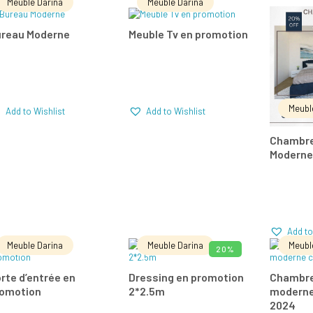
Meuble Darina
Meuble Darina
LIRE LA SUITE
LIRE LA SUITE
LIR
reau Moderne
Meuble Tv en promotion
Add to Wishlist
Add to Wishlist
Comparer
Comparer
Com
Meubl
Add to Wishlist
Add to Wishlist
Chambre
Modern
Add to
Meuble Darina
Meuble Darina
Meubl
20%
LIRE LA SUITE
AJOUTER AU PANIER
LIR
rte d’entrée en
Dressing en promotion
Chambre
omotion
2*2.5m
moderne
Add to Wishlist
Add to Wishlist
2024