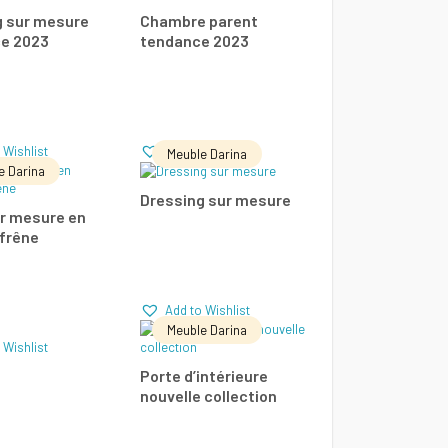
g sur mesure
Chambre parent
e 2023
tendance 2023
Add to Wishlist
Add to Wishlist
parer
Comparer
 Wishlist
Add to Wishlist
Meuble Darina
e Darina
E LA SUITE
LIRE LA SUITE
Dressing sur mesure
ur mesure en
 frêne
Add to Wishlist
Add to Wishlist
parer
Comparer
Add to Wishlist
Meuble Darina
LIRE LA SUITE
 Wishlist
Porte d’intérieure
nouvelle collection
Add to Wishlist