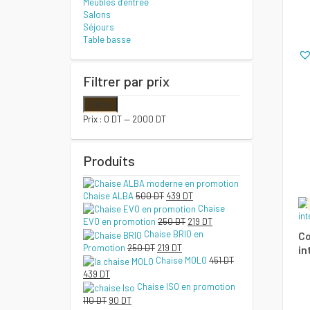
Meubles d’entrée
Salons
Séjours
Table basse
Filtrer par prix
Prix
Prix
Filtrer
min
max
Prix :
0 DT
—
2000 DT
Produits
Le
Le
Chaise ALBA
500
DT
439
DT
prix
prix
Chaise
initial
actuel
Le
Le
EVO en promotion
250
DT
219
DT
était :
est :
prix
prix
Chaise BRIO en
Co
500 DT.
439 DT.
initial
actuel
Le
Le
Promotion
250
DT
219
DT
in
était :
est :
prix
prix
Chaise MOLO
451
DT
250 DT.
219 DT.
initial
actuel
Le
Le
439
DT
était :
est :
prix
prix
Chaise ISO en promotion
250 DT.
219 DT.
initial
actuel
Le
Le
110
DT
90
DT