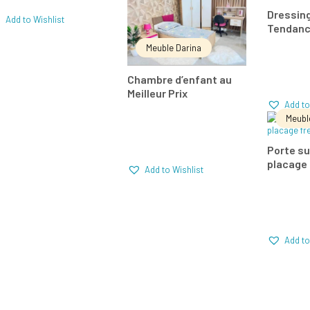
Dressin
Add to Wishlist
Tendanc
Add to Wishlist
Meuble Darina
Comparer
Com
Chambre d’enfant au
Meilleur Prix
Add to
Meubl
LIR
Porte s
placage
Add to Wishlist
Com
Add to