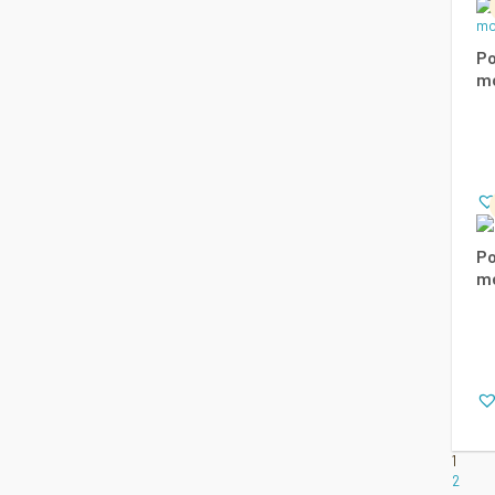
Po
m
Po
m
1
2