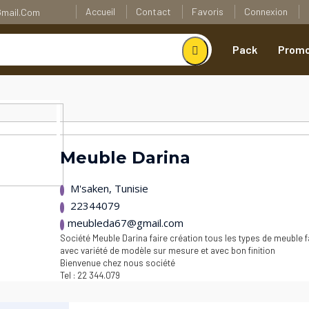
Accueil
Contact
Favoris
Connexion
@gmail.com
Pack
Promo
Meuble Darina
M'saken, Tunisie
22344079
meubleda67@gmail.com
Société Meuble Darina faire création tous les types de meuble f
avec variété de modèle sur mesure et avec bon finition
Bienvenue chez nous société
Tel : 22 344.079