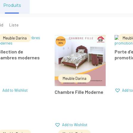
Produits
id
Liste
Meuble Darina
Meubl
LIRE LA SUITE
LIRE LA SUITE
LIR
llection de
Porte d’
hambres modernes
promoti
Add to Wishlist
Add to Wishlist
Comparer
Comparer
Com
Meuble Darina
Add to Wishlist
Add to
Chambre Fille Moderne
Add to Wishlist