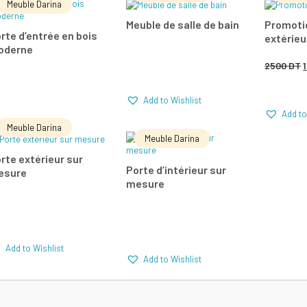
Meuble Darina
LIRE LA SUITE
LIRE LA SUITE
AJO
Meuble de salle de bain
Promoti
rte d’entrée en bois
extérieu
oderne
Add to Wishlist
Add to Wishlist
2500
DT
p
Comparer
Comparer
Com
Add to Wishlist
i
Add to
Add to Wishlist
é
Meuble Darina
Meuble Darina
LIRE LA SUITE
LIRE LA SUITE
rte extérieur sur
Porte d’intérieur sur
esure
mesure
Add to Wishlist
Add to Wishlist
Comparer
Comparer
Add to Wishlist
Add to Wishlist