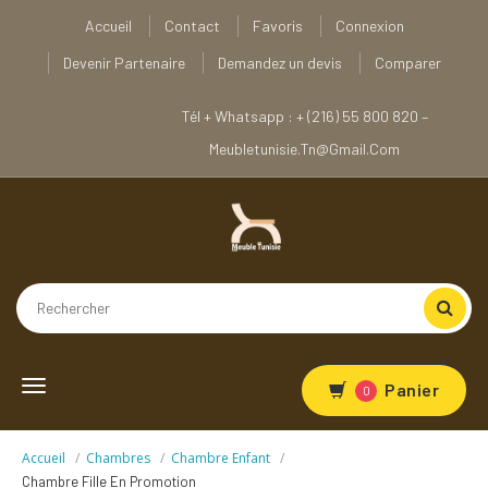
Accueil
Contact
Favoris
Connexion
Devenir Partenaire
Demandez un devis
Comparer
Tél + Whatsapp : + (216) 55 800 820 –
Meubletunisie.tn@gmail.com
Toggle
Panier
0
navigation
Accueil
Chambres
Chambre Enfant
Chambre Fille En Promotion