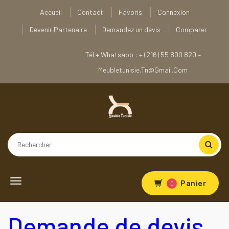
Accueil
Contact
Favoris
Connexion
Devenir Partenaire
Demandez un devis
Comparer
Tél + Whatsapp : + (216) 55 800 820 –
Meubletunisie.tn@gmail.com
Toggle
Panier
0
navigation
Demande de devis