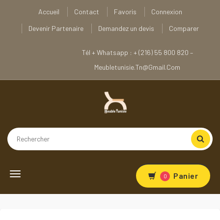
Accueil
Contact
Favoris
Connexion
Devenir Partenaire
Demandez un devis
Comparer
Tél + Whatsapp : + (216) 55 800 820 –
Meubletunisie.tn@gmail.com
Toggle
Panier
0
navigation