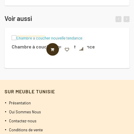
Voir aussi
Lucci Design
Chambre à coucher nouvelle tendance
Ch
LIRE LA SUITE
1
SUR MEUBLE TUNISIE
Présentation
Qui Sommes Nous
Contactez-nous
Conditions de vente