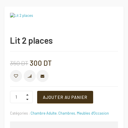
Lit 2 places
Le
Le
300
DT
350
DT
prix
prix
COMPARER
initial
actuel
Lit
AJOUTER AU PANIER
2
places
était :
est :
Quantité
Catégories :
Chambre Adulte
,
Chambres
,
Meubles d'Occasion
350 DT.
300 DT.