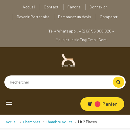
Accueil
Contact
Favoris
Connexion
Devenir Partenaire
Demandez un devis
Comparer
Tél + Whatsapp : + (216) 55 800 820 –
Meubletunisie.tn@gmail.com
Toggle
Panier
0
navigation
Accueil
Chambres
Chambre Adulte
Lit 2 Places