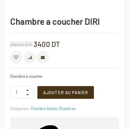
Chambre a coucher DIRI
Le
Le
3400
DT
3500
DT
prix
prix
COMPARER
initial
actuel
Chambre a coucher
était :
est :
Chambre
AJOUTER AU PANIER
a
coucher
3500 DT.
3400 DT.
DIRI
Catégories :
Chambre Adulte
,
Chambres
Quantité