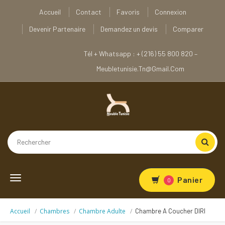
Accueil
Contact
Favoris
Connexion
Devenir Partenaire
Demandez un devis
Comparer
Tél + Whatsapp : + (216) 55 800 820 –
Meubletunisie.tn@gmail.com
Toggle
Panier
0
navigation
Accueil
Chambres
Chambre Adulte
Chambre A Coucher DIRI