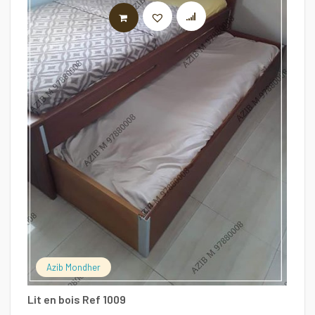
LIRE LA SUITE
C
3
Azib Mondher
Lit en bois Ref 1009