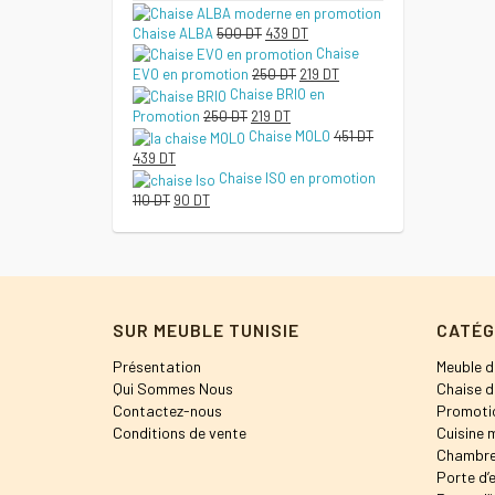
Le
Le
Chaise ALBA
500
DT
439
DT
prix
prix
Chaise
initial
actuel
Le
Le
EVO en promotion
250
DT
219
DT
était :
est :
prix
prix
Chaise BRIO en
500 DT.
439 DT.
initial
actuel
Le
Le
Promotion
250
DT
219
DT
était :
est :
prix
prix
Chaise MOLO
451
DT
250 DT.
219 DT.
initial
actuel
Le
Le
439
DT
était :
est :
prix
prix
Chaise ISO en promotion
250 DT.
219 DT.
initial
actuel
Le
Le
110
DT
90
DT
était :
est :
prix
prix
451 DT.
439 DT.
initial
actuel
était :
est :
110 DT.
90 DT.
SUR MEUBLE TUNISIE
CATÉG
Présentation
Meuble d
Qui Sommes Nous
Chaise d
Contactez-nous
Promoti
Conditions de vente
Cuisine 
Chambre
Porte d’