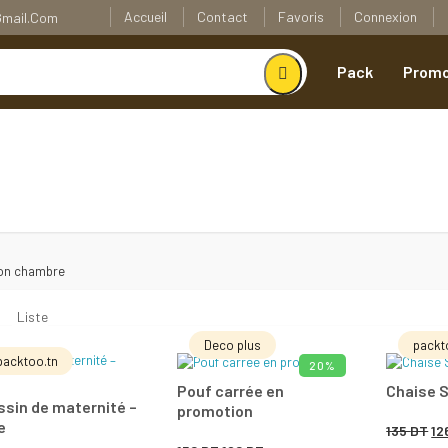
Accueil
Contact
Favoris
Connexion
@gmail.com
Pack
Promo
on chambre
Liste
Deco plus
packt
packtoo.tn
20%
AJOUTER AU PANIER
AJOUTER AU PANIER
AJO
Pouf carrée en
Chaise 
sin de maternité –
promotion
e
Add to Wishlist
Add to Wishlist
Le
135
DT
12