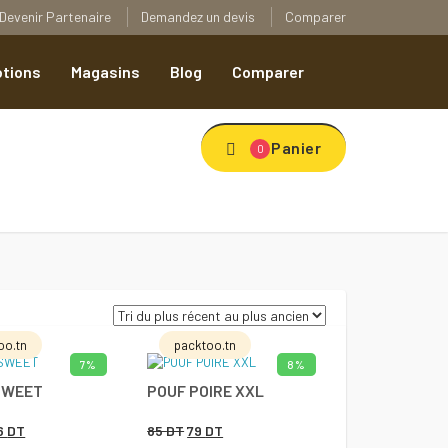
Devenir Partenaire
Demandez un devis
Comparer
tions
Magasins
Blog
Comparer
Panier
0
oo.tn
packtoo.tn
7%
8%
UTER AU PANIER
AJOUTER AU PANIER
SWEET
POUF POIRE XXL
Add to Wishlist
Add to Wishlist
Le
Le
Le
6
DT
85
DT
79
DT