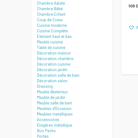
Chambre Adulte
109
Chambre Bébé
Chambre Enfant
Coup de Coeur
Cuisine moderne
A
Cuisine Complète
Elément haut et bas
Meuble cuisine
Table de cuisine
Décoration maison
Décoration chambre
Décoration cuisine
Décoration jardin
Décoration salle de bain
Décoration salon
Dressing
Meuble d'extérieur
Meuble de jardin
Meuble salle de bain
Meubles d'Occasion
Meubles metalliques
Accessoires
Etagères métallique
Nos Packs
Portes