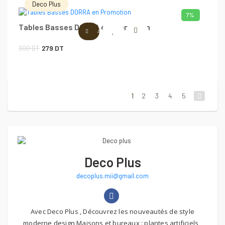
Deco Plus
initial
actuel
7%
Tables Basses DORRA en Promotion
était :
est :
AJOUTER AU PANIER
320 DT.
299 DT.
Le
Le
300
DT
279
DT
prix
prix
initial
actuel
était :
est :
1
2
3
4
5
300 DT.
279 DT.
Deco Plus
decoplus.mii@gmail.com
Avec Deco Plus , Découvrez les nouveautés de style
moderne design Maisons et bureaux : plantes artificiels ,