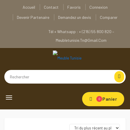
Accueil
Contact
Favoris
Connexion
Devenir Partenaire
Demandez un devis
Comparer
Tél + Whatsapp : + (216) 55 800 820 –
Meubletunisie.tn@gmail.com
Toggle navigation
Panier
0