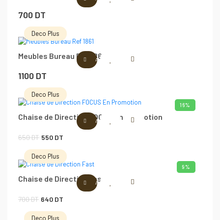
650 DT.
599 DT.
700
DT
Deco Plus
Meubles Bureau Ref 1861
AJOUTER AU PANIER
1100
DT
Deco Plus
16%
Chaise de Direction FOCUS En Promotion
AJOUTER AU PANIER
Le
Le
650
DT
550
DT
prix
prix
Deco Plus
initial
actuel
9%
Chaise de Direction Fast
était :
est :
AJOUTER AU PANIER
650 DT.
550 DT.
Le
Le
700
DT
640
DT
prix
prix
Deco Plus