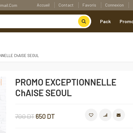
Accueil
Contact
Favoris
Connexion
@gmail.com
Pack
Promo
NNELLE ChAISE SEOUL
PROMO EXCEPTIONNELLE
ChAISE SEOUL
Le
Le
700
DT
650
DT
COMPARE
prix
prix