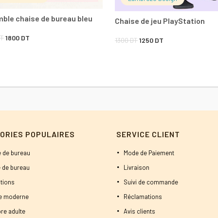
ble chaise de bureau bleu
Chaise de jeu PlayStation
Le
Le
T
1800
DT
Le
Le
1300
DT
1250
DT
prix
prix
prix
prix
initial
actuel
initial
actuel
était :
est :
était :
est :
2000 DT.
1800 DT.
1300 DT.
1250 DT.
ORIES POPULAIRES
SERVICE CLIENT
 de bureau
Mode de Paiement
 de bureau
Livraison
tions
Suivi de commande
ne moderne
Réclamations
re adulte
Avis clients