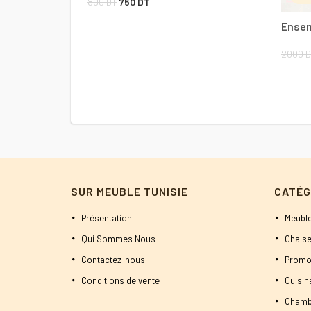
Le
Le
800
DT
750
DT
prix
prix
Ensem
initial
actuel
2000
D
était :
est :
800 DT.
750 DT.
SUR MEUBLE TUNISIE
CATÉG
Présentation
Meuble
Qui Sommes Nous
Chaise
Contactez-nous
Promo
Conditions de vente
Cuisi
Chamb