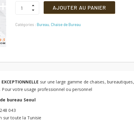
PROMO
AJOUTER AU PANIER
EXCEPTIONNELLE
initial
actuel
ChAISE
SEOUL
Catégories :
Bureau
,
Chaise de Bureau
Quantité
était :
est :
700 DT.
650 DT.
 EXCEPTIONNELLE
sur une large gamme de chaises, bureautiques,
, Pour votre usage professionnel ou personnel
 de bureau Seoul
 248 043
n sur toute la Tunisie