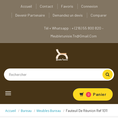
Accueil
Contact
Favoris
Connexion
Devenir Partenaire
Demandez un devis
Comparer
Tél + Whatsapp : + (216) 55 800 820 –
Meubletunisie.tn@gmail.com
Toggle
Panier
0
navigation
Accueil
Bureau
Meubles Bureau
Fauteuil De Réunion Ref 1011