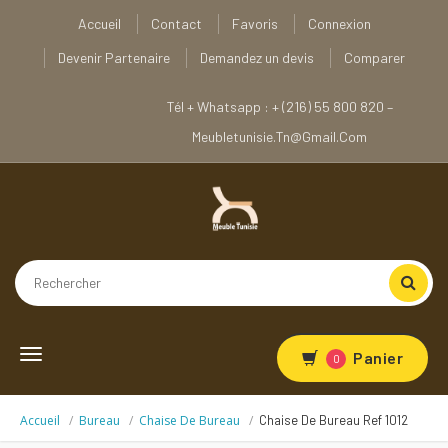
Accueil
Contact
Favoris
Connexion
Devenir Partenaire
Demandez un devis
Comparer
Tél + Whatsapp : + (216) 55 800 820 –
Meubletunisie.tn@gmail.com
Toggle
Panier
0
navigation
Accueil
Bureau
Chaise De Bureau
Chaise De Bureau Ref 1012