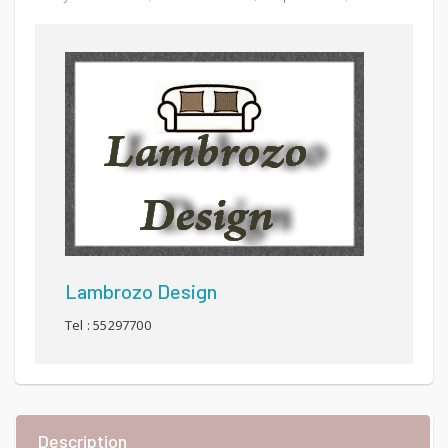
était :
est :
1300 DT.
1100 DT.
Lambrozo Design
Tel : 55297700
Description