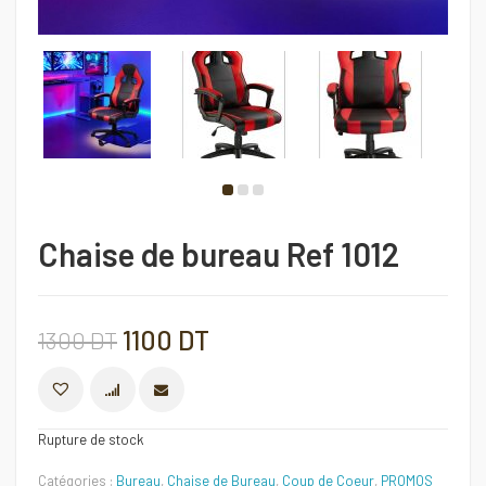
Chaise de bureau Ref 1012
Le
Le
1100
DT
1300
DT
prix
prix
COMPARER
Rupture de stock
initial
actuel
Catégories :
Bureau
,
Chaise de Bureau
,
Coup de Coeur
,
PROMOS