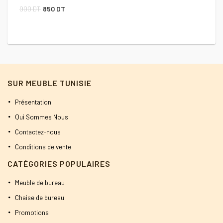
Le
Le
C
900
DT
850
DT
prix
prix
2
initial
actuel
était :
est :
900 DT.
850 DT.
SUR MEUBLE TUNISIE
Présentation
Qui Sommes Nous
Contactez-nous
Conditions de vente
CATÉGORIES POPULAIRES
Meuble de bureau
Chaise de bureau
Promotions