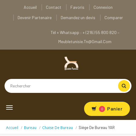
Accueil
Contact
Favoris
Connexion
Devenir Partenaire
Demandez un devis
Comparer
Tél + Whatsapp : + (216) 55 800 820 –
Meubletunisie.tn@gmail.com
Toggle
Panier
0
navigation
Accueil
Bureau
Chaise De Bureau
Siège De Bureau YAR