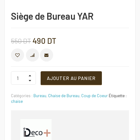
Siège de Bureau YAR
Le
Le
490
DT
550
DT
prix
prix
COMPARER
initial
actuel
Siège
AJOUTER AU PANIER
de
Bureau
était :
est :
YAR
Catégories :
Bureau
,
Chaise de Bureau
,
Coup de Coeur
Étiquette :
Quantité
550 DT.
490 DT.
chaise