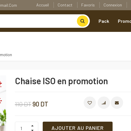
Accueil
Contact
Favoris
Connexion
@gmail.com
Pack
Promo
omotion
Chaise ISO en promotion
Le
Le
110
DT
90
DT
COMPARE
prix
prix
Chaise
AJOUTER AU PANIER
ISO