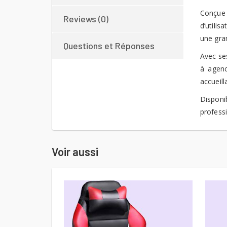
Conçue 
Reviews (0)
d’utili
une gra
Questions et Réponses
Avec ses
à agenc
accueill
Dispon
professi
Voir aussi
LIRE LA SUITE