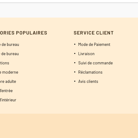
prix
prix
1300 DT.
1250 DT.
initial
actuel
était :
est :
200 DT.
190 DT.
ORIES POPULAIRES
SERVICE CLIENT
 de bureau
Mode de Paiement
 de bureau
Livraison
tions
Suivi de commande
ne moderne
Réclamations
re adulte
Avis clients
d’entrée
’intérieur