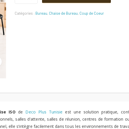
initial
actuel
en
promotion
Catégories :
Bureau
,
Chaise de Bureau
,
Coup de Coeur
Quantité
était :
est :
110 DT.
90 DT.
ise ISO
de
Deco Plus Tunisie
est une solution pratique, conf
ionnels, salles d’attente, salles de réunion, centres de formation 
nel, elle s’intègre facilement dans tous les environnements de trav