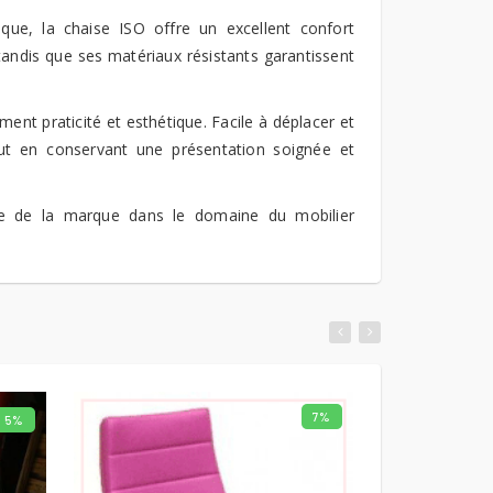
ue, la chaise ISO offre un excellent confort
tandis que ses matériaux résistants garantissent
ent praticité et esthétique. Facile à déplacer et
out en conservant une présentation soignée et
aire de la marque dans le domaine du mobilier
7%
5%
NIER
AJOUTER AU PANIER