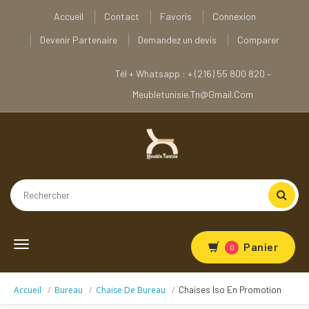
Accueil
Contact
Favoris
Connexion
Devenir Partenaire
Demandez un devis
Comparer
Tél + Whatsapp : + (216) 55 800 820 –
Meubletunisie.tn@gmail.com
Toggle
Panier
0
navigation
Accueil
Bureau
Chaise De Bureau
Chaises Iso En Promotion