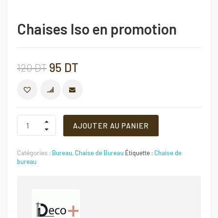
Chaises Iso en promotion
Le
Le
95
DT
120
DT
prix
prix
COMPARER
initial
actuel
Chaises
AJOUTER AU PANIER
Iso
en
était :
est :
promotion
Catégories :
Bureau
,
Chaise de Bureau
Étiquette :
Chaise de
Quantité
120 DT.
95 DT.
bureau