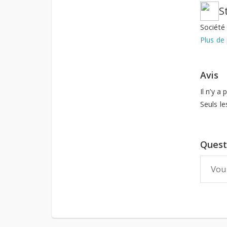
S
Société 
Plus de 
Avis
Il n’y a
Seuls le
Quest