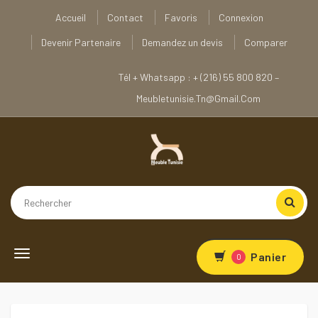
Accueil
Contact
Favoris
Connexion
Devenir Partenaire
Demandez un devis
Comparer
Tél + Whatsapp : + (216) 55 800 820 –
Meubletunisie.tn@gmail.com
Toggle navigation
Panier
0