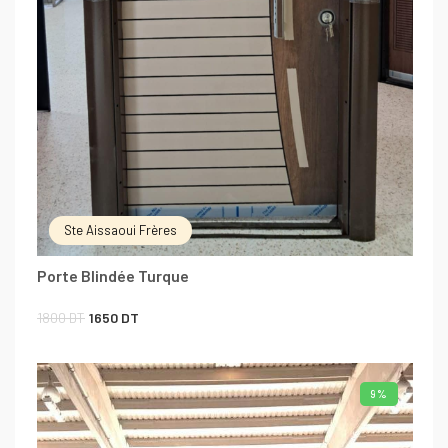
Ste Aissaoui Frères
Porte Blindée Turque
Le
Le
1800
DT
1650
DT
prix
prix
initial
actuel
9%
était :
est :
1800 DT.
1650 DT.