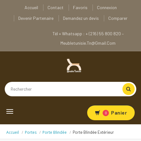
Accueil
Contact
Favoris
Connexion
Devenir Partenaire
Demandez un devis
Comparer
Tél + Whatsapp : + (216) 55 800 820 –
Meubletunisie.tn@gmail.com
Toggle
Panier
0
navigation
Accueil
Portes
Porte Blindée
Porte Blindée Extérieur