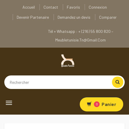
Accueil
Contact
Favoris
Connexion
Devenir Partenaire
Demandez un devis
Comparer
Tél + Whatsapp : + (216) 55 800 820 –
Meubletunisie.tn@gmail.com
Toggle navigation
Panier
0