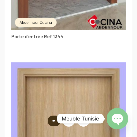
Abdennour Cocina
Porte d’entrée Ref 1344
Meuble Tunisie
LIRE LA SUITE
Open chat