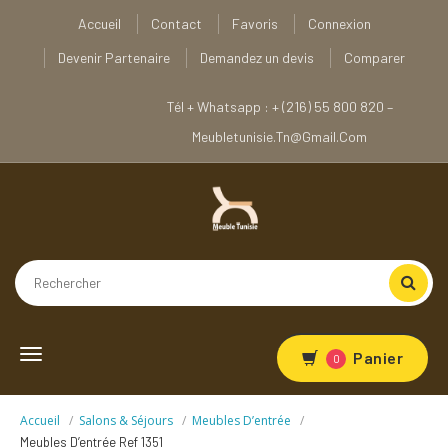
Accueil
Contact
Favoris
Connexion
Devenir Partenaire
Demandez un devis
Comparer
Tél + Whatsapp : + (216) 55 800 820 –
Meubletunisie.tn@gmail.com
Toggle
Panier
0
navigation
Accueil
Salons & Séjours
Meubles D’entrée
Meubles D’entrée Ref 1351