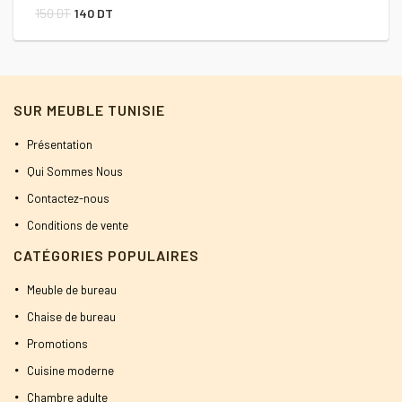
Le
Le
150
DT
140
DT
prix
prix
initial
actuel
était :
est :
SUR MEUBLE TUNISIE
150 DT.
140 DT.
Présentation
Qui Sommes Nous
Contactez-nous
Conditions de vente
CATÉGORIES POPULAIRES
Meuble de bureau
Chaise de bureau
Promotions
Cuisine moderne
Chambre adulte