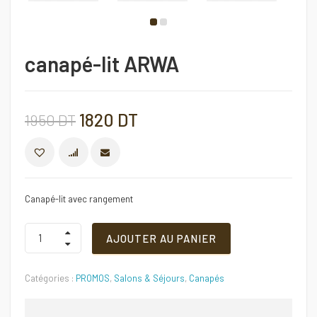
canapé-lit ARWA
Le
Le
1820
DT
1950
DT
prix
prix
COMPARER
initial
actuel
Canapé-lit avec rangement
était :
est :
canapé-
AJOUTER AU PANIER
lit
ARWA
1950 DT.
1820 DT.
Quantité
Catégories :
PROMOS
,
Salons & Séjours
,
Canapés