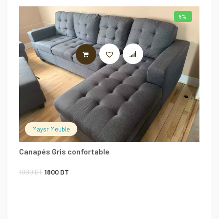
6%
AJOUTER AU PANIER
Maysr Meuble
Canapés Gris confortable
Le
Le
1900
DT
1800
DT
prix
prix
S
initial
actuel
était :
est :