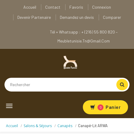
Accueil
Contact
Favoris
Connexion
Devenir Partenaire
Demandez un devis
Comparer
Tél + Whatsapp : + (216) 55 800 820 –
Meubletunisie.tn@gmail.com
Toggle
Panier
0
navigation
Accueil
Salons & Séjours
Canapés
Canapé-Lit ARWA