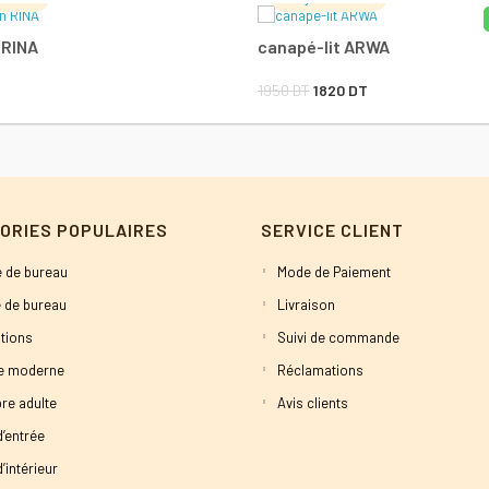
LIRE LA SUITE
AJOUTER AU PAN
 RINA
canapé-lit ARWA
Le
Le
1950
DT
1820
DT
prix
prix
initial
actuel
était :
est :
1950 DT.
1820 DT.
ORIES POPULAIRES
SERVICE CLIENT
 de bureau
Mode de Paiement
 de bureau
Livraison
tions
Suivi de commande
ne moderne
Réclamations
re adulte
Avis clients
d’entrée
’intérieur