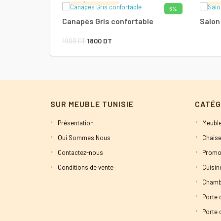
6%
AJOUTER AU PANIER
Canapés Gris confortable
Salon
Le
Le
1900
DT
1800
DT
prix
prix
initial
actuel
était :
est :
1900 DT.
1800 DT.
SUR MEUBLE TUNISIE
CATÉG
Présentation
Meuble
Qui Sommes Nous
Chaise
Contactez-nous
Promo
Conditions de vente
Cuisi
Chamb
Porte 
Porte d