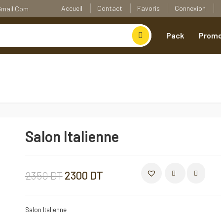
Accueil
Contact
Favoris
Connexion
@gmail.com
Pack
Promo
Salon Italienne
Le
Le
2350
DT
2300
DT
COMPARER
prix
prix
Salon Italienne