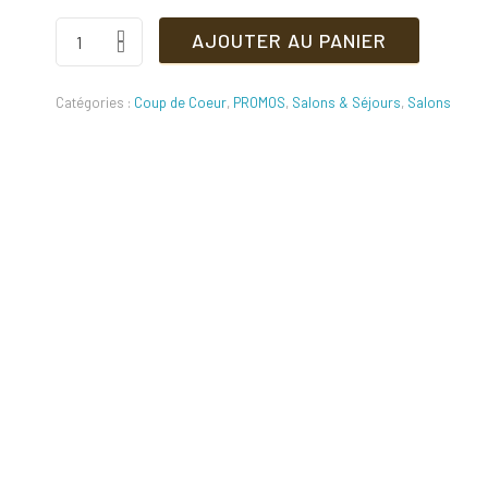
initial
actuel
Salon
AJOUTER AU PANIER
Italienne
était :
est :
Quantité
Catégories :
Coup de Coeur
,
PROMOS
,
Salons & Séjours
,
Salons
2350 DT.
2300 DT.