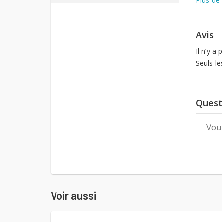
Plus de
Avis
Il n’y a
Seuls le
Quest
Voir aussi
Maysr Meuble
Sa