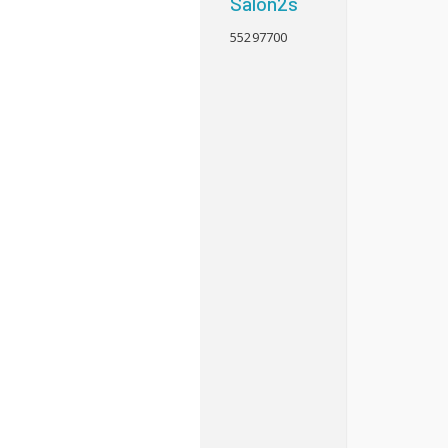
Salon2s
55297700