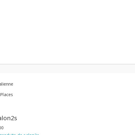
alienne
 Places
alon2s
00