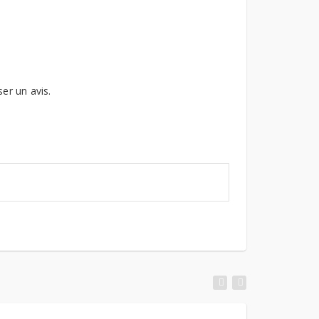
ser un avis.
Maysr Meuble
Salon2s