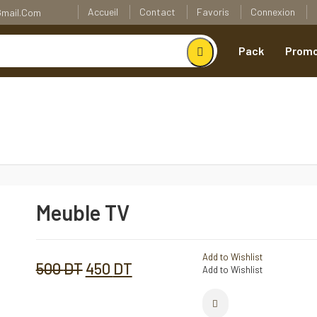
Accueil
Contact
Favoris
Connexion
@gmail.com
Pack
Promo
Meuble TV
Meuble
TV
Quantité
Add to Wishlist
Le
Le
500
DT
450
DT
Add to Wishlist
Comparer
prix
prix