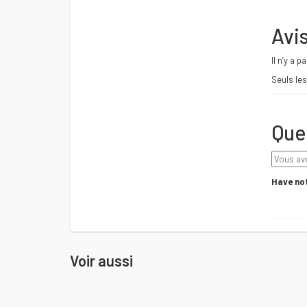
Avi
Il n’y a p
Seuls les
Que
Have not
Voir aussi