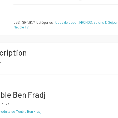
initial
actuel
Comparer
était :
est :
UGS :
SR4JK74
Catégories :
Coup de Coeur
,
PROMOS
,
Salons & Séjou
Meuble TV
500 DT.
450 DT.
cription
V
ble Ben Fradj
607 527
roduits de Meuble Ben Fradj