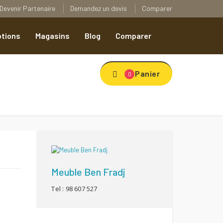
Devenir Partenaire
Demandez un devis
Comparer
tions
Magasins
Blog
Comparer
Panier
0
Add to Wishlist
Meuble Ben Fradj
Tel : 98 607 527