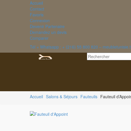
Accueil
Contact
Favoris
Connexion
Devenir Partenaire
Demandez un devis
Comparer
Tél + Whatsapp : + (216) 55 800 820 – meubletunisie
Accueil
Salons & Séjours
Fauteuils
Fauteuil d’Appoi