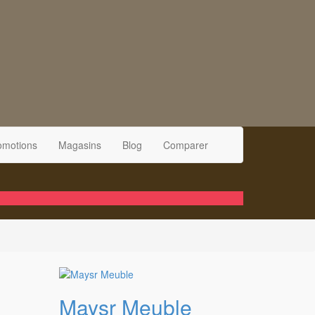
omotions
Magasins
Blog
Comparer
Maysr Meuble