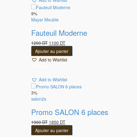
Add to Wishlist
9%
Maysr Meuble
Fauteuil Moderne
Le
Le
1200
DT
1100
DT
prix
prix
Ajouter au panier
initial
actuel
Add to Wishlist
était :
est :
1200 DT.
1100 DT.
Comparer
Add to Wishlist
3%
salon2s
Promo SALON 6 places
Le
Le
1900
DT
1850
DT
prix
prix
Ajouter au panier
initial
actuel