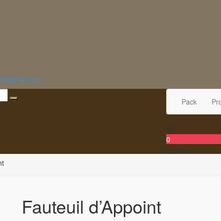
.tn@gmail.com
Pack
Pr
0
Panier
nt
Fauteuil d’Appoint