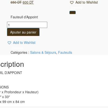
Le
Le
650
DT
600
DT
Add to Wishlist
prix
prix
Comparer
initial
actuel
était :
est :
Fauteuil d’Appoint
650 DT.
600 DT.
Fauteuil
d'Appoint
Ajouter au panier
Quantité
Add to Wishlist
Comparer
Catégories :
Salons & Séjours
,
Fauteuils
cription
IL D’APPOINT
SIONS
r x Profondeur x Hauteur)
″ x 33″
x 99 cm x 84 cm