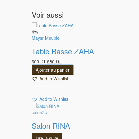
Voir aussi
4%
Maysr Meuble
Table Basse ZAHA
Le
Le
600
DT
580
DT
prix
prix
Ajouter au panier
initial
actuel
Add to Wishlist
était :
est :
600 DT.
580 DT.
Comparer
Add to Wishlist
salon2s
Salon RINA
Lire la suite