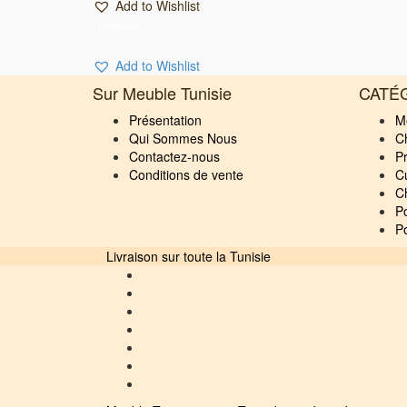
Add to Wishlist
était :
est :
1900 DT.
1850 DT.
Comparer
Add to Wishlist
Sur Meuble Tunisie
CATÉ
Présentation
M
Qui Sommes Nous
C
Contactez-nous
P
Conditions de vente
C
C
Po
Po
Livraison sur toute la Tunisie