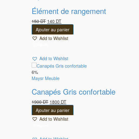
Élément de rangement
Le
Le
150
DT
140
DT
prix
prix
Ajouter au panier
initial
actuel
Add to Wishlist
était :
est :
150 DT.
140 DT.
Comparer
Add to Wishlist
6%
Maysr Meuble
Canapés Gris confortable
Le
Le
1900
DT
1800
DT
prix
prix
Ajouter au panier
initial
actuel
Add to Wishlist
était :
est :
1900 DT.
1800 DT.
Comparer