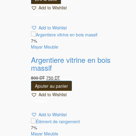
Add to Wishlist
Comparer
Add to Wishlist
7%
Maysr Meuble
Argentiere vitrine en bois
massif
Le
Le
800
DT
750
DT
prix
prix
Ajouter au panier
initial
actuel
Add to Wishlist
était :
est :
800 DT.
750 DT.
Comparer
Add to Wishlist
7%
Maysr Meuble