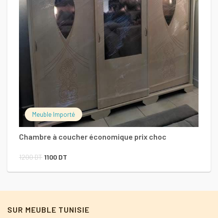
C
1
Meuble Importé
Chambre à coucher économique prix choc
Le
Le
1200
DT
1100
DT
prix
prix
initial
actuel
était :
est :
SUR MEUBLE TUNISIE
1200 DT.
1100 DT.