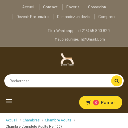
Accueil
Contact
Favoris
Connexion
Devenir Partenaire
Demandez un devis
Comparer
Tél + Whatsapp : + (216) 55 800 820 –
Meubletunisie.tn@gmail.com
Toggle
Panier
0
navigation
Accueil
Chambres
Chambre Adulte
Chambre Complète Adulte Ref 1337