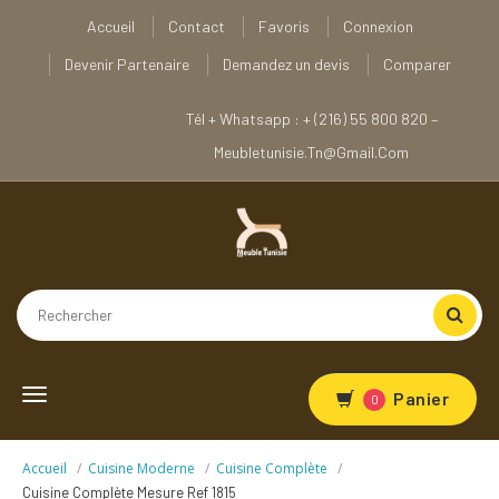
Accueil
Contact
Favoris
Connexion
Devenir Partenaire
Demandez un devis
Comparer
Tél + Whatsapp : + (216) 55 800 820 –
Meubletunisie.tn@gmail.com
Toggle
Panier
0
navigation
Accueil
Cuisine Moderne
Cuisine Complète
Cuisine Complète Mesure Ref 1815