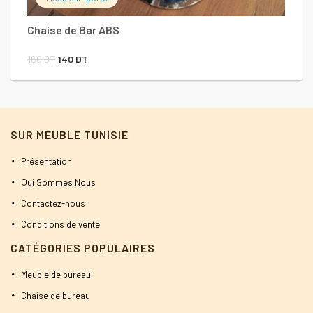
Chaise de Bar ABS
Le
Le
160
DT
140
DT
prix
prix
initial
actuel
était :
est :
SUR MEUBLE TUNISIE
160 DT.
140 DT.
Présentation
Qui Sommes Nous
Contactez-nous
Conditions de vente
CATÉGORIES POPULAIRES
Meuble de bureau
Chaise de bureau