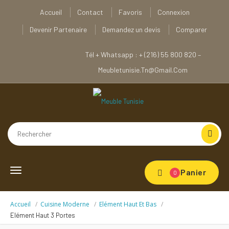
Accueil
Contact
Favoris
Connexion
Devenir Partenaire
Demandez un devis
Comparer
Tél + Whatsapp : + (216) 55 800 820 –
Meubletunisie.tn@gmail.com
Toggle
Panier
0
navigation
Accueil
Cuisine Moderne
Elément Haut Et Bas
Elément Haut 3 Portes