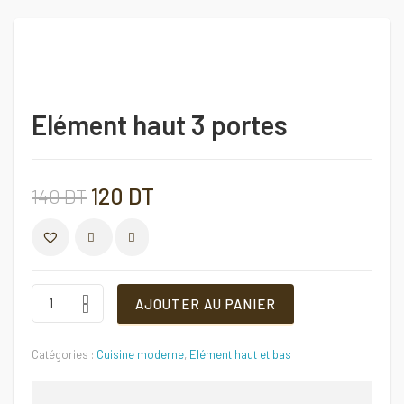
Elément haut 3 portes
Le
Le
120
DT
140
DT
prix
prix
COMPARER
initial
actuel
Elément
AJOUTER AU PANIER
haut
3
était :
est :
portes
Catégories :
Cuisine moderne
,
Elément haut et bas
Quantité
140 DT.
120 DT.