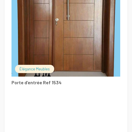
Élégance Meubles
F
Porte d’entrée Ref 1534