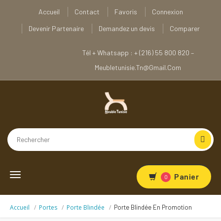
Accueil
Contact
Favoris
Connexion
Devenir Partenaire
Demandez un devis
Comparer
Tél + Whatsapp : + (216) 55 800 820 –
Meubletunisie.tn@gmail.com
Toggle
Panier
0
navigation
Accueil
Portes
Porte Blindée
Porte Blindée En Promotion