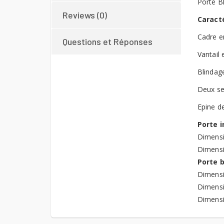
Porte B
Reviews (0)
Caracté
Cadre e
Questions et Réponses
Vantail
Blindag
Deux se
Epine d
Porte i
Dimensi
Dimensi
Porte b
Dimensi
Dimensi
Dimensi