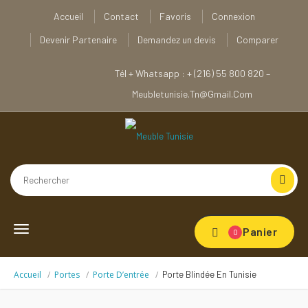
Accueil
Contact
Favoris
Connexion
Devenir Partenaire
Demandez un devis
Comparer
Tél + Whatsapp : + (216) 55 800 820 –
Meubletunisie.tn@gmail.com
Toggle
Panier
0
navigation
Accueil
Portes
Porte D’entrée
Porte Blindée En Tunisie