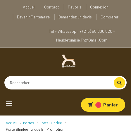
Accueil
Contact
Favoris
Connexion
Devenir Partenaire
Demandez un devis
Comparer
Tél + Whatsapp : + (216) 55 800 820 –
Meubletunisie.tn@gmail.com
Toggle
Panier
0
navigation
Accueil
Portes
Porte Blindée
Porte Blindée Turque En Promotion