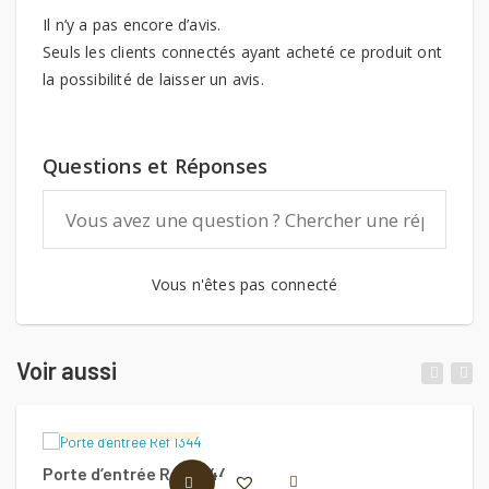
Il n’y a pas encore d’avis.
Seuls les clients connectés ayant acheté ce produit ont
la possibilité de laisser un avis.
Questions et Réponses
Vous n'êtes pas connecté
Voir aussi
Abdennour Cocina
Porte d’entrée Ref 1344
Po
LIRE LA SUITE