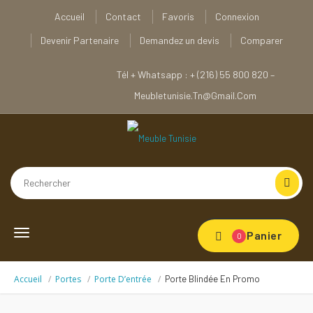
Accueil
Contact
Favoris
Connexion
Devenir Partenaire
Demandez un devis
Comparer
Tél + Whatsapp : + (216) 55 800 820 –
Meubletunisie.tn@gmail.com
Toggle
Panier
0
navigation
Accueil
Portes
Porte D’entrée
Porte Blindée En Promo