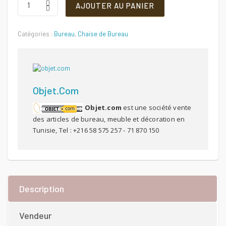
AJOUTER AU PANIER
BRIO
DOSSIER
était :
est :
Quantité
Catégories :
Bureau
,
Chaise de Bureau
280 DT.
231 DT.
Objet.com
Objet.com
est une société vente
des articles de bureau, meuble et décoration en
Tunisie, Tel : +216 58 575 257 - 71 870 150
Description
Vendeur