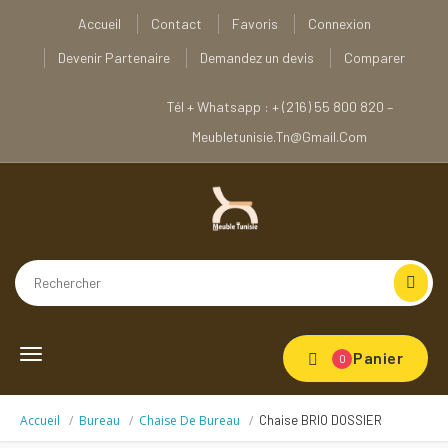
Accueil
Contact
Favoris
Connexion
Devenir Partenaire
Demandez un devis
Comparer
Tél + Whatsapp : + (216) 55 800 820 –
Meubletunisie.tn@gmail.com
Toggle
Panier
0
navigation
Accueil
Bureau
Chaise De Bureau
Chaise BRIO DOSSIER