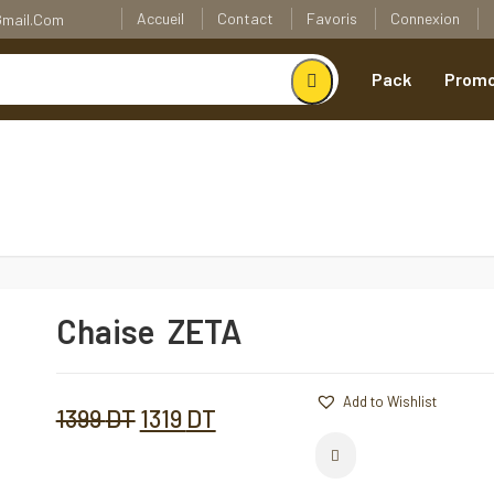
Accueil
Contact
Favoris
Connexion
@gmail.com
Pack
Promo
Chaise ZETA
Chaise
ZETA
Quantité
Add to Wishlist
Add to Wishlist
Le
Le
1399
DT
1319
DT
Comparer
prix
prix