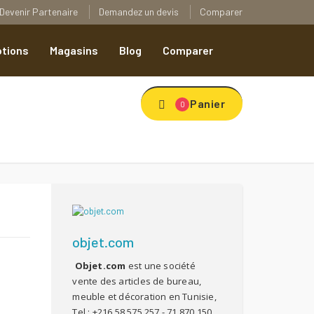
Devenir Partenaire
Demandez un devis
Comparer
tions
Magasins
Blog
Comparer
Panier
0
objet.com
Objet.com
est une société
vente des articles de bureau,
meuble et décoration en Tunisie,
Tel : +216 58 575 257 - 71 870 150