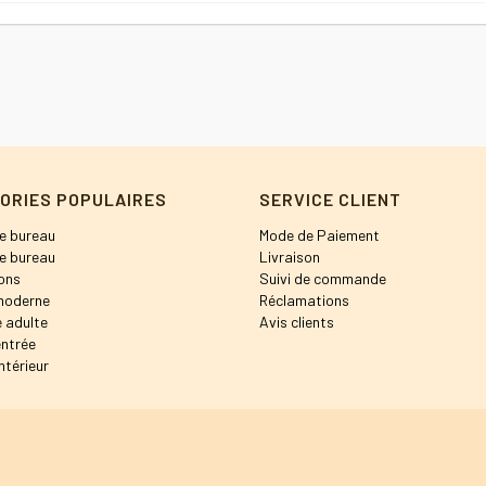
ORIES POPULAIRES
SERVICE CLIENT
e bureau
Mode de Paiement
e bureau
Livraison
ons
Suivi de commande
moderne
Réclamations
 adulte
Avis clients
entrée
ntérieur