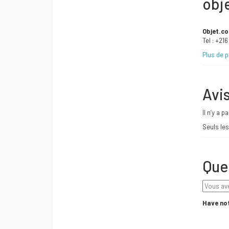
obj
Objet.c
Tel : +21
Plus de 
Avi
Il n’y a p
Seuls les
Que
Have not