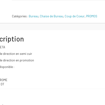
initial
actuel
Comparer
Catégories :
Bureau
,
Chaise de Bureau
,
Coup de Coeur
,
PROMOS
était :
est :
1399 DT.
1319 DT.
cription
ZETA
de direction en semi cuir
de direction en promotion
isponible :
HROME
9 DT