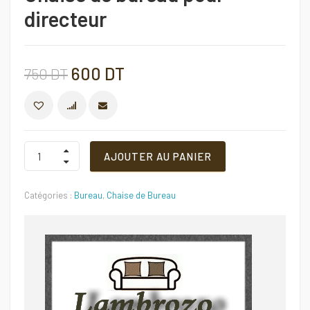
directeur
Le
Le
600
DT
750
DT
prix
prix
COMPARER
initial
actuel
Chaise
AJOUTER AU PANIER
de
bureau
était :
est :
pour
Catégories :
Bureau
,
Chaise de Bureau
directeur
750 DT.
600 DT.
Quantité