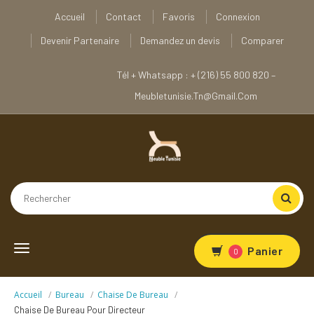
Accueil
Contact
Favoris
Connexion
Devenir Partenaire
Demandez un devis
Comparer
Tél + Whatsapp : + (216) 55 800 820 –
Meubletunisie.tn@gmail.com
Toggle
Panier
0
navigation
Accueil
Bureau
Chaise De Bureau
Chaise De Bureau Pour Directeur