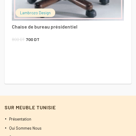
Lambrozo Design
Chaise de bureau présidentiel
Le
Le
800
DT
700
DT
prix
prix
initial
actuel
C
était :
est :
800 DT.
700 DT.
2
SUR MEUBLE TUNISIE
Présentation
Qui Sommes Nous