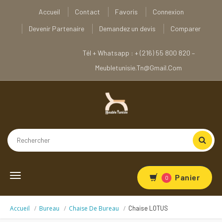
Accueil
Contact
Favoris
Connexion
Devenir Partenaire
Demandez un devis
Comparer
Tél + Whatsapp : + (216) 55 800 820 –
Meubletunisie.tn@gmail.com
Toggle
Panier
0
navigation
Accueil
Bureau
Chaise De Bureau
Chaise LOTUS