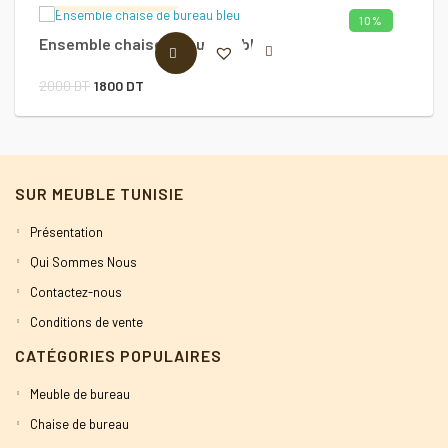
10%
Ensemble chaise de bureau bleu
C
AJOUTER AU PANIER
Le
Le
2000
DT
1800
DT
1
prix
prix
initial
actuel
était :
est :
SUR MEUBLE TUNISIE
2000 DT.
1800 DT.
Présentation
Qui Sommes Nous
Contactez-nous
Conditions de vente
CATÉGORIES POPULAIRES
Meuble de bureau
Chaise de bureau