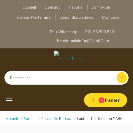
Accueil
Contact
Favoris
Connexion
Devenir Partenaire
Demandez un devis
Comparer
Tél + Whatsapp : + (216) 55 800 820 –
Meubletunisie.tn@gmail.com
Toggle
Panier
0
navigation
Accueil
Bureau
Chaise De Bureau
Fauteuil De Direction MABEL