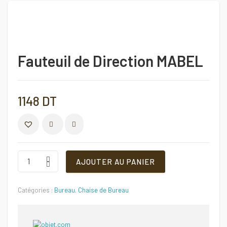
Fauteuil de Direction MABEL
1148
DT
COMPARER
Fauteuil
AJOUTER AU PANIER
de
Direction
MABEL
Catégories :
Bureau
,
Chaise de Bureau
Quantité