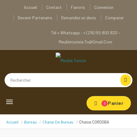
Accueil
Contact
Favoris
Connexion
Devenir Partenaire
Demandez un devis
Comparer
Tél + Whatsapp : + (216) 55 800 820 –
Meubletunisie.tn@gmail.com
Toggle
Panier
0
navigation
Accueil
Bureau
Chaise De Bureau
Chaise CORDOBA