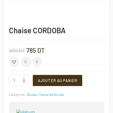
Chaise CORDOBA
Le
Le
785
DT
850
DT
prix
prix
COMPARER
initial
actuel
Chaise
AJOUTER AU PANIER
CORDOBA
Quantité
était :
est :
Catégories :
Bureau
,
Chaise de Bureau
850 DT.
785 DT.