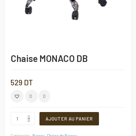
Chaise MONACO DB
529
DT
COMPARER
Chaise
AJOUTER AU PANIER
MONACO
DB
Quantité
Catégories :
Bureau
,
Chaise de Bureau