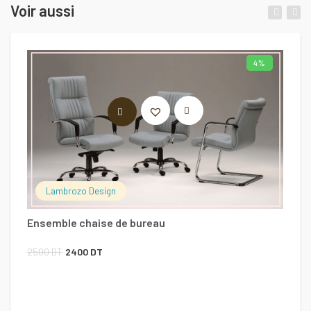
Voir aussi
4%
LIRE LA SUITE
Lambrozo Design
Ensemble chaise de bureau
C
Le
Le
2500
DT
2400
DT
prix
prix
8
initial
actuel