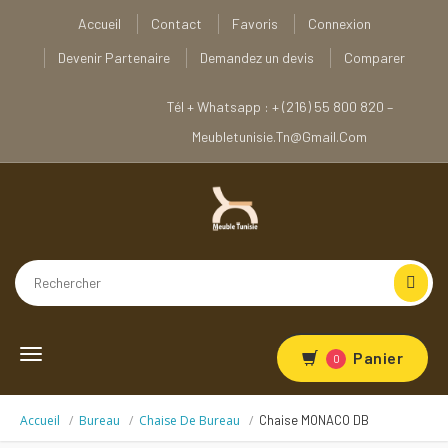
Accueil
Contact
Favoris
Connexion
Devenir Partenaire
Demandez un devis
Comparer
Tél + Whatsapp : + (216) 55 800 820 –
Meubletunisie.tn@gmail.com
Toggle
Panier
0
navigation
Accueil
Bureau
Chaise De Bureau
Chaise MONACO DB