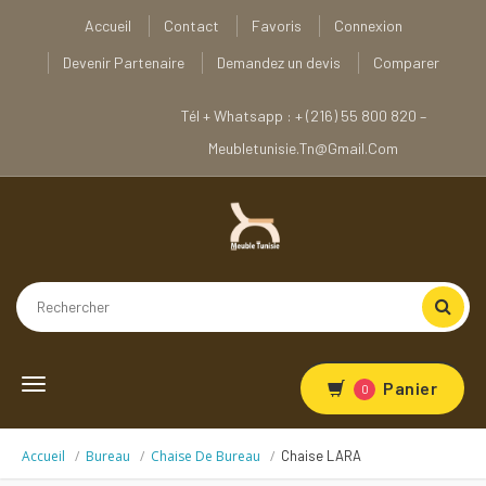
Accueil
Contact
Favoris
Connexion
Devenir Partenaire
Demandez un devis
Comparer
Tél + Whatsapp : + (216) 55 800 820 –
Meubletunisie.tn@gmail.com
Toggle
Panier
0
navigation
Accueil
Bureau
Chaise De Bureau
Chaise LARA