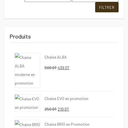
min
max
FILTRER
Produits
Chaise ALBA
Le
Le
500
DT
439
DT
prix
prix
initial
actuel
était :
est :
Chaise EVO en promotion
500 DT.
439 DT.
Le
Le
250
DT
219
DT
prix
prix
Chaise BRIO en Promotion
initial
actuel