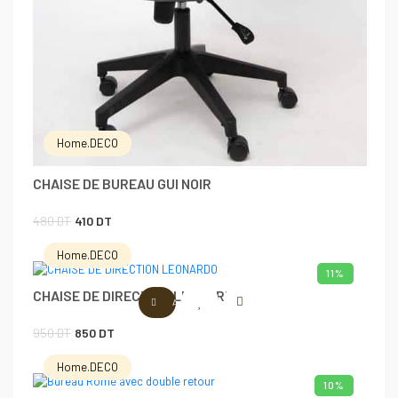
Home.DECO
CHAISE DE BUREAU GUI NOIR
Le
Le
480
DT
410
DT
prix
prix
Home.DECO
initial
actuel
11%
CHAISE DE DIRECTION LEONARDO
était :
est :
AJOUTER AU PANIER
480 DT.
410 DT.
Le
Le
950
DT
850
DT
prix
prix
Home.DECO
initial
actuel
10%