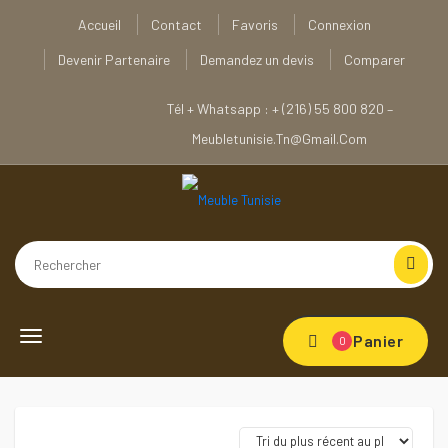
Accueil
Contact
Favoris
Connexion
Devenir Partenaire
Demandez un devis
Comparer
Tél + Whatsapp : + (216) 55 800 820 –
Meubletunisie.tn@gmail.com
Toggle navigation
Panier
0