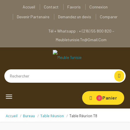
Accueil
Contact
Favoris
Connexion
Devenir Partenaire
Demandez un devis
Comparer
Tél + Whatsapp : + (216) 55 800 820 –
Meubletunisie.tn@gmail.com
Toggle
Panier
0
navigation
Accueil
Bureau
Table Réunion
Table Réurion T8