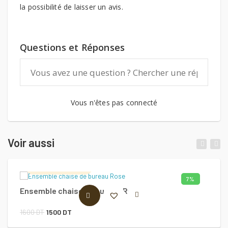
la possibilité de laisser un avis.
Questions et Réponses
Vous n'êtes pas connecté
Voir aussi
Lambrozo Design
7%
Ensemble chaise de bureau Rose
Ch
AJOUTER AU PANIER
Le
Le
1600
DT
1500
DT
8
prix
prix