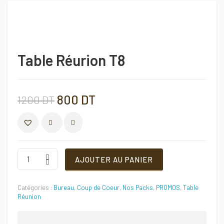
Table Réurion T8
Le
Le
800
DT
1200
DT
prix
prix
COMPARER
initial
actuel
Table
AJOUTER AU PANIER
Réurion
T8
était :
est :
Quantité
Catégories :
Bureau
,
Coup de Coeur
,
Nos Packs
,
PROMOS
,
Table
1200 DT.
800 DT.
Réunion