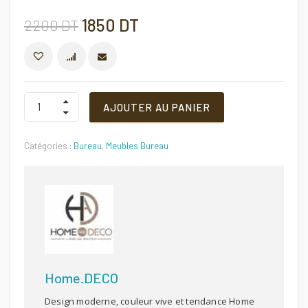
Le
Le
1850
DT
2200
DT
prix
prix
COMPARER
initial
actuel
Bureau
AJOUTER AU PANIER
TEAM
4
était :
est :
Quantité
Catégories :
Bureau
,
Meubles Bureau
2200 DT.
1850 DT.
Home.DECO
Design moderne, couleur vive et tendance Home