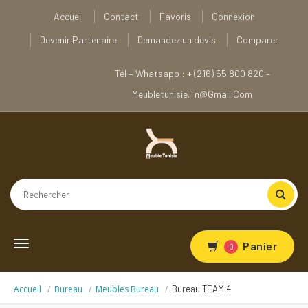
Accueil
Contact
Favoris
Connexion
Devenir Partenaire
Demandez un devis
Comparer
Tél + Whatsapp : + (216) 55 800 820 –
Meubletunisie.tn@gmail.com
Toggle
Panier
0
navigation
Accueil
Bureau
Meubles Bureau
Bureau TEAM 4