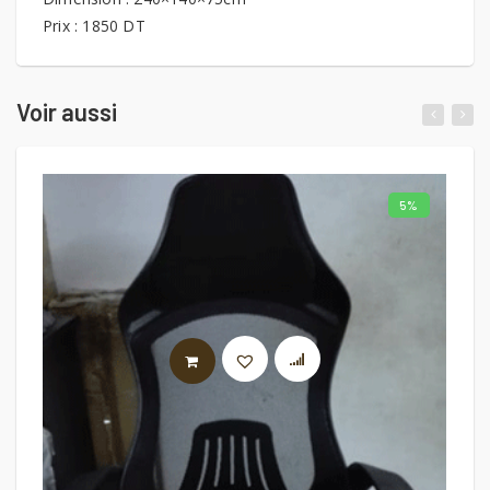
Prix : 1850 DT
Voir aussi
5%
AJOUTER AU PANIER
E