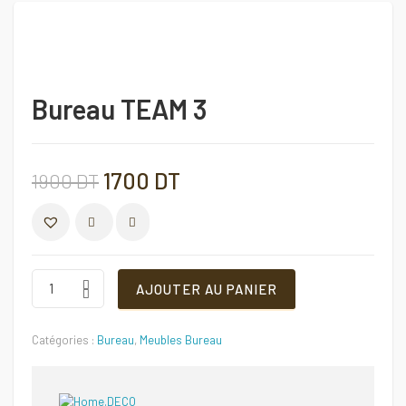
Bureau TEAM 3
Le
Le
1700
DT
1900
DT
prix
prix
COMPARER
initial
actuel
Bureau
AJOUTER AU PANIER
TEAM
3
était :
est :
Quantité
Catégories :
Bureau
,
Meubles Bureau
1900 DT.
1700 DT.