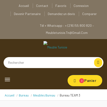
Accueil
Contact
Favoris
Connexion
Devenir Partenaire
Demandez un devis
Comparer
Tél + Whatsapp : + (216) 55 800 820 –
Meubletunisie.tn@gmail.com
Toggle
Panier
0
navigation
Accueil
Bureau
Meubles Bureau
Bureau TEAM 3