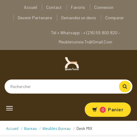
Accueil
Contact
Favoris
Connexion
Devenir Partenaire
Demandez un devis
Comparer
Tél + Whatsapp : + (216) 55 800 820 –
Meubletunisie.tn@gmail.com
Toggle
Panier
0
navigation
Accueil
Bureau
Meubles Bureau
Desk MIX