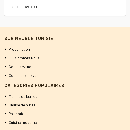
Le
Le
700
DT
690
DT
prix
prix
initial
actuel
était :
est :
SUR MEUBLE TUNISIE
700 DT.
690 DT.
Présentation
Qui Sommes Nous
Contactez-nous
Conditions de vente
CATÉGORIES POPULAIRES
Meuble de bureau
Chaise de bureau
Promotions
Cuisine moderne