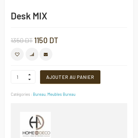
Desk MIX
Le
Le
1150
DT
1350
DT
prix
prix
COMPARER
initial
actuel
Desk
AJOUTER AU PANIER
MIX
Quantité
était :
est :
Catégories :
Bureau
,
Meubles Bureau
1350 DT.
1150 DT.