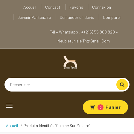
Accueil
Contact
Favoris
Connexion
Devenir Partenaire
Demandez un devis
Comparer
Tél + Whatsapp : + (216) 55 800 820 –
Meubletunisie.tn@gmail.com
Toggle
Panier
0
navigation
Accueil
Produits Identifiés “cuisine Sur Mesure”