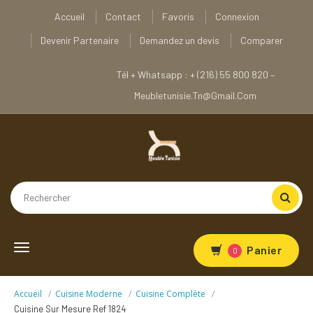
Accueil
Contact
Favoris
Connexion
Devenir Partenaire
Demandez un devis
Comparer
Tél + Whatsapp : + (216) 55 800 820 –
Meubletunisie.tn@gmail.com
Toggle
Panier
0
navigation
Accueil
Cuisine Moderne
Cuisine Complète
Cuisine Sur Mesure Ref 1824