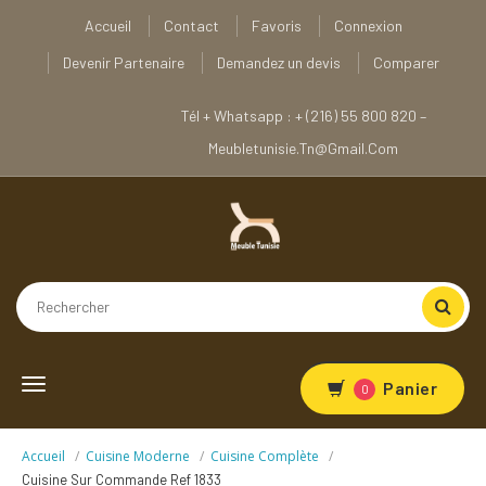
Accueil
Contact
Favoris
Connexion
Devenir Partenaire
Demandez un devis
Comparer
Tél + Whatsapp : + (216) 55 800 820 –
Meubletunisie.tn@gmail.com
Toggle
Panier
0
navigation
Accueil
Cuisine Moderne
Cuisine Complète
Cuisine Sur Commande Ref 1833