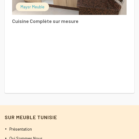
Maysr Meuble
Cuisine Complète sur mesure
C
SUR MEUBLE TUNISIE
Présentation
Qui Sommes Nous